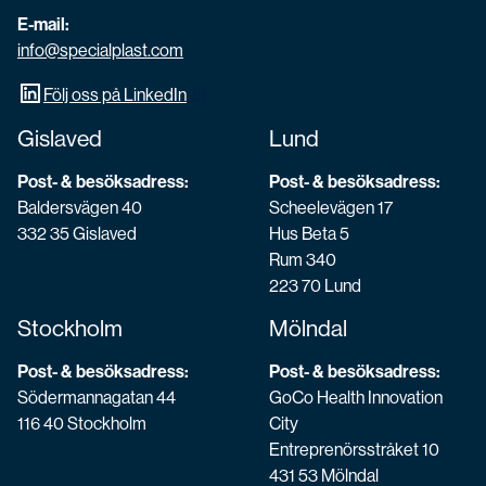
E-mail:
info@specialplast.com
Följ oss på LinkedIn
Gislaved
Lund
Post- & besöksadress:
Post- & besöksadress:
Baldersvägen 40
Scheelevägen 17
332 35 Gislaved
Hus Beta 5
Rum 340
223 70 Lund
Stockholm
Mölndal
Post- & besöksadress:
Post- & besöksadress:
Södermannagatan 44
GoCo Health Innovation
116 40 Stockholm
City
Entreprenörsstråket 10
431 53 Mölndal