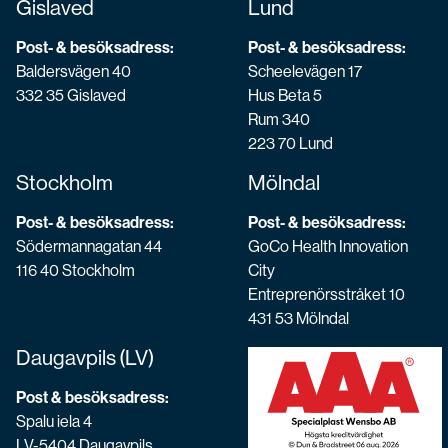
Gislaved
Lund
Post- & besöksadress:
Post- & besöksadress:
Baldersvägen 40
Scheelevägen 17
332 35 Gislaved
Hus Beta 5
Rum 340
223 70 Lund
Stockholm
Mölndal
Post- & besöksadress:
Post- & besöksadress:
Södermannagatan 44
GoCo Health Innovation
116 40 Stockholm
City
Entreprenörsstråket 10
431 53 Mölndal
Daugavpils (LV)
Post & besöksadress:
Spalu iela 4
LV-5404 Daugavpils